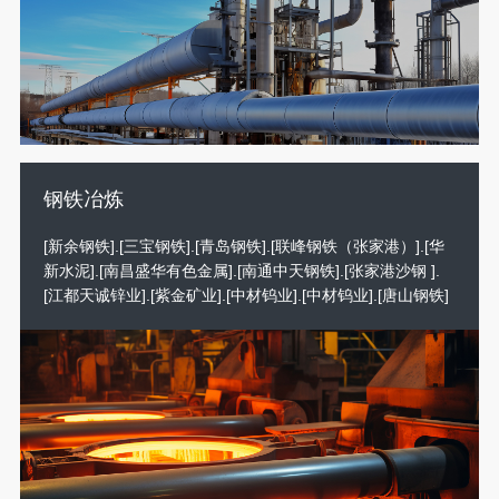
钢铁冶炼
[新余钢铁].[三宝钢铁].[青岛钢铁].[联峰钢铁（张家港）].[华
新水泥].[南昌盛华有色金属].[南通中天钢铁].[张家港沙钢 ].
[江都天诚锌业].[紫金矿业].[中材钨业].[中材钨业].[唐山钢铁]