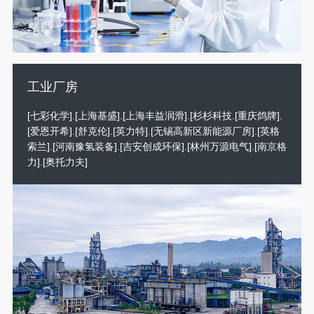
工业厂房
[七彩化学].[上海基盛].[上海丰益润滑].[杉杉科技.[重庆鸽牌].
[爱恩开希].[舒克伦].[英力特].[无锡高新区新能源厂房].[英格
索兰].[河南豫氢装备].[吉安创成环保].[林州万源电气].[南京格
力].[奥托力夫]