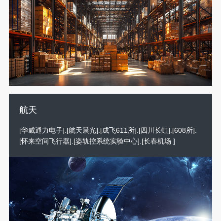
航天
[华威通力电子].[航天晨光].[成飞611所].[四川长虹].[608所].
[怀来空间飞行器].[姿轨控系统实验中心].[长春机场 ]