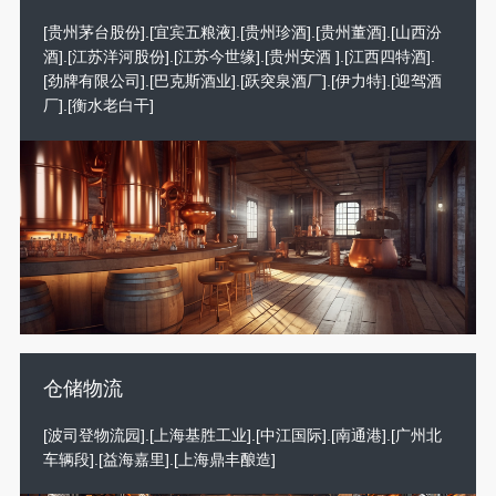
[贵州茅台股份].[宜宾五粮液].[贵州珍酒].[贵州董酒].[山西汾
酒].[江苏洋河股份].[江苏今世缘].[贵州安酒 ].[江西四特酒].
[劲牌有限公司].[巴克斯酒业].[跃突泉酒厂].[伊力特].[迎驾酒
厂].[衡水老白干]
仓储物流
[波司登物流园].[上海基胜工业].[中江国际].[南通港].[广州北
车辆段].[益海嘉里].[上海鼎丰酿造]