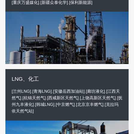
[重庆万盛媒化].[新疆众泰化学].[保利新能源]
LNG、化工
[兰州LNG].[青海LNG].[安徽岳西加油站].[廊坊液化].[江西天
然气].[杭锦天然气].[西咸新区天然气].[上饶高新区天然气].[抚
州九丰液化].[韩城LNG].[中京燃气].[北京京丰燃气].[克拉玛
依天然气站]