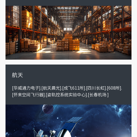
航天
[华威通力电子].[航天晨光].[成飞611所].[四川长虹].[608所].
[怀来空间飞行器].[姿轨控系统实验中心].[长春机场 ]