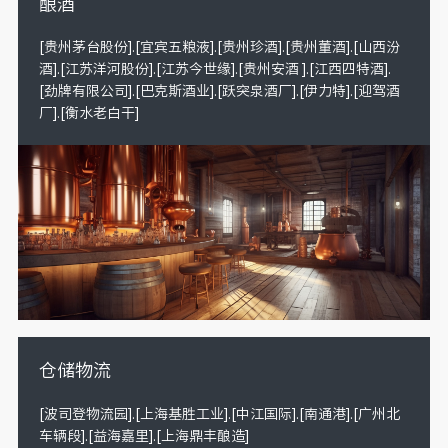
酿酒
[贵州茅台股份].[宜宾五粮液].[贵州珍酒].[贵州董酒].[山西汾
酒].[江苏洋河股份].[江苏今世缘].[贵州安酒 ].[江西四特酒].
[劲牌有限公司].[巴克斯酒业].[跃突泉酒厂].[伊力特].[迎驾酒
厂].[衡水老白干]
仓储物流
[波司登物流园].[上海基胜工业].[中江国际].[南通港].[广州北
车辆段].[益海嘉里].[上海鼎丰酿造]