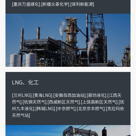
[重庆万盛媒化].[新疆众泰化学].[保利新能源]
LNG、化工
[兰州LNG].[青海LNG].[安徽岳西加油站].[廊坊液化].[江西天
然气].[杭锦天然气].[西咸新区天然气].[上饶高新区天然气].[抚
州九丰液化].[韩城LNG].[中京燃气].[北京京丰燃气].[克拉玛依
天然气站]