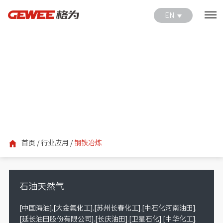
EN
行业应用
格为产品应用于各大行业中
首页
/
行业应用
/
钢铁冶炼
石油天然气
[中国海油].[大金氟化工].[苏州长春化工].[中石化河南油田].
[延长油田股份有限公司].[长庆油田].[卫星石化].[中华化工].