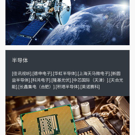
半导体
[佳讯视听].[德申电子].[华虹半导体].[上海天马微电子].[新圆
益半导体].[科鸿电子].[隆基光伏].[中芯国际（天津）].[天合光
能].[长鑫集电（合肥）].[积塔半导体].[英诺赛科]