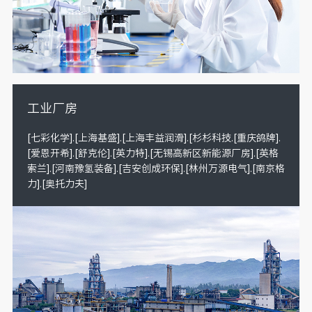
工业厂房
[七彩化学].[上海基盛].[上海丰益润滑].[杉杉科技.[重庆鸽牌].
[爱恩开希].[舒克伦].[英力特].[无锡高新区新能源厂房].[英格
索兰].[河南豫氢装备].[吉安创成环保].[林州万源电气].[南京格
力].[奥托力夫]