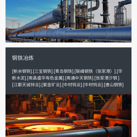
钢铁冶炼
[新余钢铁].[三宝钢铁].[青岛钢铁].[联峰钢铁（张家港）].[华
新水泥].[南昌盛华有色金属].[南通中天钢铁].[张家港沙钢 ].
[江都天诚锌业].[紫金矿业].[中材钨业].[中材钨业].[唐山钢铁]